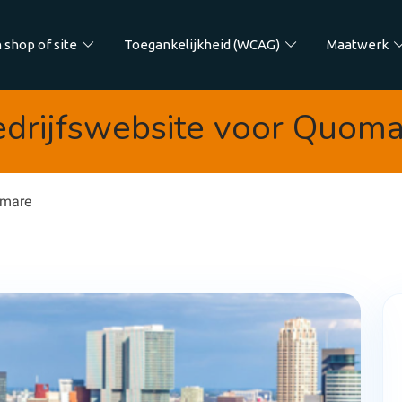
 shop of site
Toegankelijkheid (WCAG)
Maatwerk
drijfswebsite voor Quom
omare