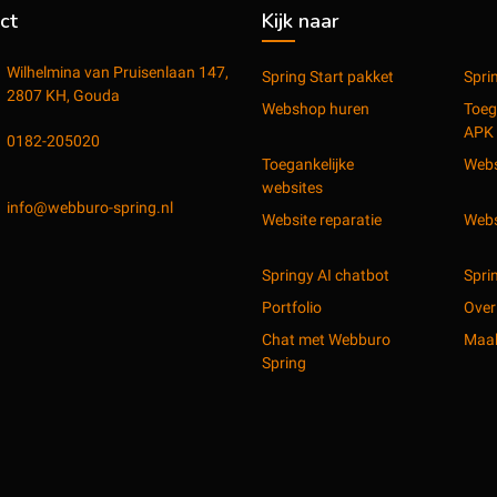
ct
Kijk naar
Wilhelmina van Pruisenlaan 147,
Spring Start pakket
Spri
2807 KH, Gouda
Webshop huren
Toeg
APK
0182-205020
Toegankelijke
Webs
websites
info@webburo-spring.nl
Website reparatie
Webs
Springy AI chatbot
Spri
Portfolio
Over
Chat met Webburo
Maak
Spring