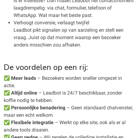
Is er interesse? Dan maakt Leadbot het contactmoment
laagdrempelig: via chat, formulier, telefoon of
WhatsApp. Wat maar het beste past.
Verhoogt conversie, verlaagt twijfel
Leadbot pikt signalen op van aarzeling en stelt een
vraag. Juist op dat moment waarop een bezoeker
anders misschien zou afhaken.
De voordelen op een rij:
✅
Meer leads
– Bezoekers worden sneller omgezet in
actie.
✅
Altijd online
– Leadbot is 24/7 beschikbaar, zonder
koffie nodig te hebben.
✅
Persoonlijke benadering
– Geen standaard chatvenster,
maar een echt welkom.
✅
Flexibele integratie
– Werkt op elke site, ook als er al
andere tools draaien.
✅
Geen gedoe
– Wij regelen de volledige installatie en