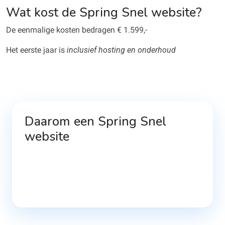
Wat kost de Spring Snel website?
De eenmalige kosten bedragen € 1.599,-
Het eerste jaar is
inclusief hosting en onderhoud
Daarom een Spring Snel
website
100
%
80
%
99
%
20
%
Heel snel online
Compleet
Uitbreidbaar
Duur