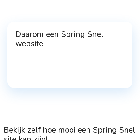
Daarom een Spring Snel
website
100
%
80
%
99
%
20
%
Heel snel online
Compleet
Uitbreidbaar
Duur
Bekijk zelf hoe mooi een Spring Snel
site kan zijn!