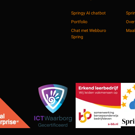
Springy AI chatbot
Spri
Portfolio
Over
Chat met Webburo
Maak
Spring