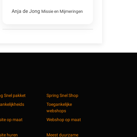
Anja de Jong
Missie en Mijmeringen
ng Snel pakket
Spring Snel Shop
ankelijkheids
Toegankelijke
webshops
ite op maat
Webshop op maat
ite huren
Meest duurzame