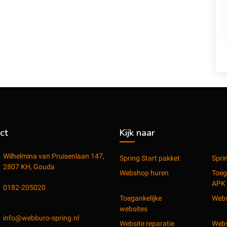
ct
Kijk naar
Wilhelmina van Pruisenlaan 147,
Spring Start pakket
Spri
2807 KH, Gouda
Webshop huren
Toeg
APK
0182-205020
Toegankelijke
Webs
websites
info@webburo-spring.nl
Website reparatie
Webs