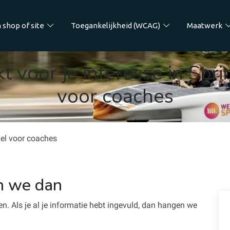
 shop of site
Toegankelijkheid (WCAG)
Maatwerk
t voor je interesse in Spri
voor coaches
nel voor coaches
n we dan
n. Als je al je informatie hebt ingevuld, dan hangen we